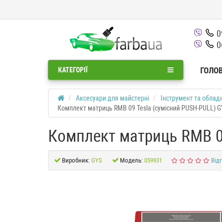
0
0
ГОЛО
КАТЕГОРІЇ
Аксесуари для майстерні
Інструмент та облад
Комплект матриць RMB 09 Tesla (сумісний PUSH-PULL) G
Комплект матриць RMB 09
Виробник:
GYS
Модель:
059931
Відг