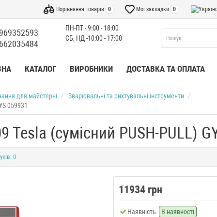
Порівняння товарів
0
Мої закладки
0
ПН-ПТ - 9:00 - 18:00
969352593
СБ, НД -10:00 - 17:00
662035484
ВНА
КАТАЛОГ
ВИРОБНИКИ
ДОСТАВКА ТА ОПЛАТА
нання для майстерні
Зварювальні та рихтувальні інструменти
YS 059931
 Tesla (сумісний PUSH-PULL) G
уків: 0
11934 грн
Наявність:
В наявності