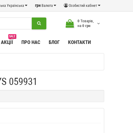
грн
Українська
Валюта
Особистий кабінет
0
Товарів,
на
0 грн
SALE
АКЦІЇ
ПРО НАС
БЛОГ
КОНТАКТИ
YS 059931