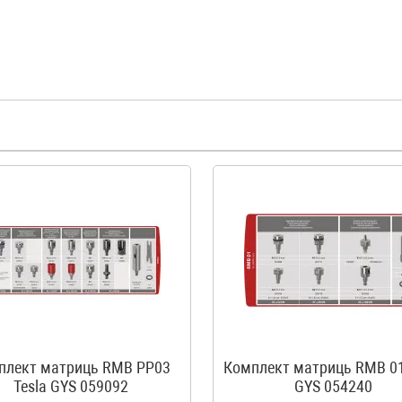
плект матриць RMB PP03
Комплект матриць RMB 
Tesla GYS 059092
GYS 054240