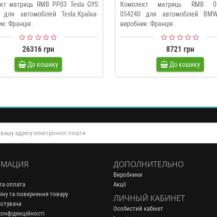
кт матриць RMB PP03 Tesla GYS
Комплект матриць RMB 
 для автомобілей Tesla.Країна-
054240 для автомобілей BMW.
к: Франція..
виробник: Франція..
26316 грн
8721 грн
До кошику
До кошику
МАЦИЯ
ДОПОЛНИТЕЛЬНО
Виробники
та оплата
Акції
іну та повернення товару
ЛИЧНЫЙ КАБИНЕТ
истувача
Особистий кабінет
конфіденційності