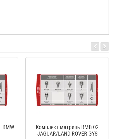
01 BMW
Комплект матриць RMB 02
Комп
JAGUAR/LAND-ROVER GYS
Volksw