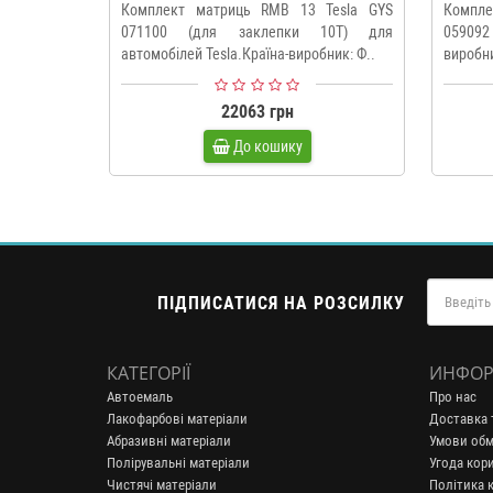
Комплект матриць RMB 13 Tesla GYS
Компле
071100 (для заклепки 10T) для
059092
автомобілей Tesla.Країна-виробник: Ф..
виробни
22063 грн
До кошику
ПІДПИСАТИСЯ НА РОЗСИЛКУ
КАТЕГОРІЇ
ИНФОР
Автоемаль
Про нас
Лакофарбові матеріали
Доставка 
Абразивні матеріали
Умови обм
Полірувальні матеріали
Угода кор
Чистячі матеріали
Політика 