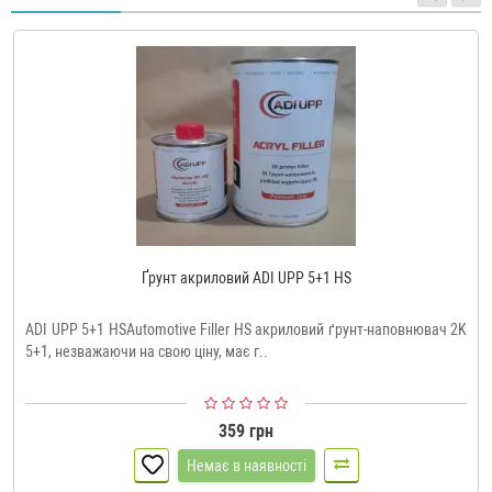
Ґрунт акриловий ADI UPP 5+1 HS
ADI UPP 5+1 HSAutomotive Filler HS акриловий ґрунт-наповнювач 2K
5+1, незважаючи на свою ціну, має г..
359 грн
Немає в наявності